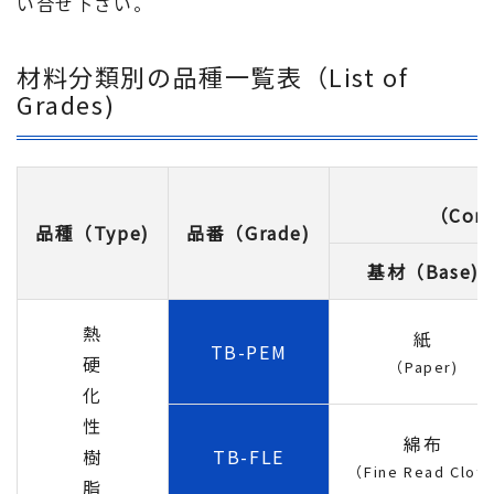
い合せ下さい。
材料分類別の品種一覧表（List of
Grades)
（Comp
品種（Type)
品番（Grade)
基材（Base)
熱
紙
TB-PEM
硬
（Paper)
化
性
綿布
樹
TB-FLE
（Fine Read Cloth
脂